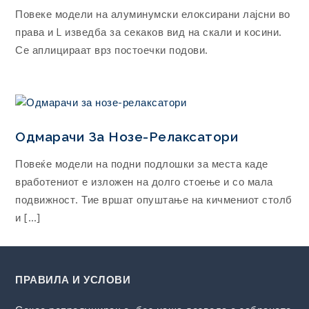
Повеке модели на алуминумски елоксирани лајсни во
права и L изведба за секаков вид на скали и косини.
Се аплицираат врз постоечки подови.
Одмарачи За Нозе-Релаксатори
Повеќе модели на подни подлошки за места каде
вработениот е изложен на долго стоење и со мала
подвижност. Тие вршат опуштање на кичмениот столб
и […]
ПРАВИЛА И УСЛОВИ