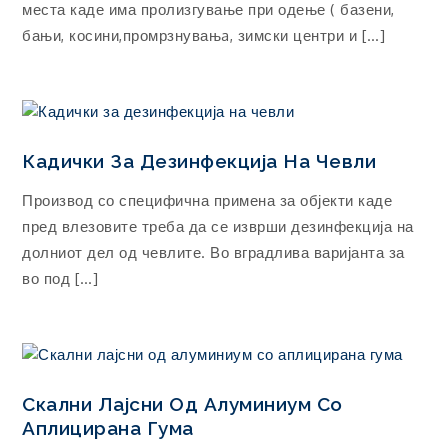
места каде има пролизгување при одење ( базени,
бањи, косини,промрзнувањa, зимски центри и […]
Кадички За Дезинфекција На Чевли
Производ со специфична примена за објекти каде
пред влезовите треба да се изврши дезинфекција на
долниот дел од чевлите. Во вградлива варијанта за
во под […]
Скални Лајсни Од Алуминиум Со
Аплицирана Гума